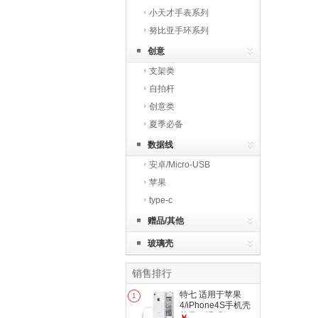
小天才手表系列
努比亚手环系列
创意
支架类
自拍杆
创意类
夏季必备
数据线
安卓/Micro-USB
苹果
type-c
赠品/其他
玻璃壳
销售排行
特七 适用于苹果
1
4/iPhone4S手机壳
苹果5s透明