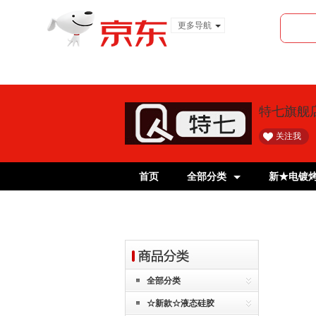
更多导航
服装城
食品
金融
特七旗舰
关注我
首页
全部分类
新★电镀
全部分类
☆新款☆液态硅胶