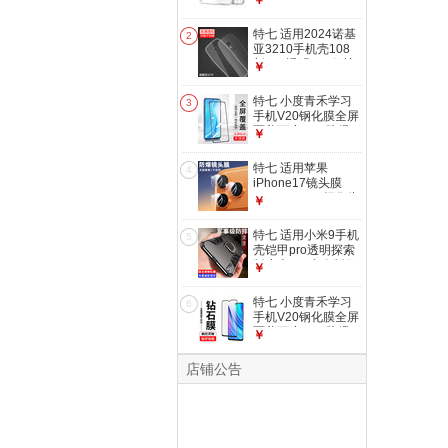
￥
iphonese保护套
iphone5硅胶软壳
特七 适用2024诺基
2
se1代防摔tpu外壳
亚3210手机壳108
男女简约
新220透明235保护
￥
【iPhone4/4S】透
套2023款110超薄
明手机壳
125硅胶全包软壳
特七 小度青禾学习
3
102老人机防摔
手机V20钢化膜全屏
HMD 2024款-诺基
覆盖百度W30防爆
￥
亚3210(TA-
玻璃膜学生手机屏幕
1619)4G版
保护膜青和防指纹抗
特七 适用苹果
4
蓝光贴膜 【小度青
iPhone17镜头膜
禾W30】全屏钢化
iphone17pro摄像头
￥
膜
保护膜air苹果
17promax镜头膜后
特七 适用小米9手机
5
摄防爆膜17e镜片贴
壳铠甲pro透明探索
膜 苹果
版小米8se青春版保
￥
17Promax【2套
护套支架网红潮男士
装】
车载磁吸防摔气垫全
特七 小度青禾学习
6
包外壳 小米
手机V20钢化膜全屏
9/pro【炫酷黑】+送
覆盖百度W30防爆
￥
膜
玻璃膜学生手机屏幕
保护膜青和防指纹抗
店铺公告
蓝光贴膜 【小度青
禾V20】全屏钢化膜