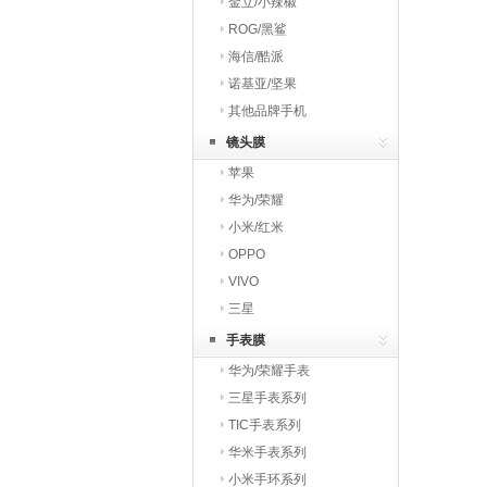
金立/小辣椒
ROG/黑鲨
海信/酷派
诺基亚/坚果
其他品牌手机
镜头膜
苹果
华为/荣耀
小米/红米
OPPO
VIVO
三星
手表膜
华为/荣耀手表
三星手表系列
TIC手表系列
华米手表系列
小米手环系列